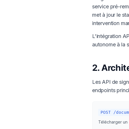
service pré-remp
met à jour le s
intervention ma
L'intégration A
autonome à la s
2. Archi
Les API de sign
endpoints princ
POST /docum
Télécharger un 