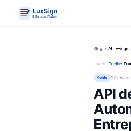
Blog
/
API E-Signa
Lire en :
English
|
Fra
22 février
Guide
API d
Autom
Entre