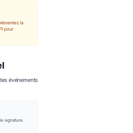
plémentez la
PI pour
l
n des événements
de signature.