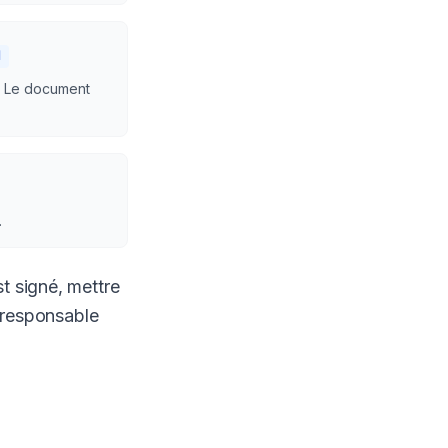
d
é. Le document
.
t signé, mettre
e responsable