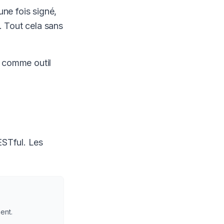
une fois signé,
. Tout cela sans
e comme outil
ESTful. Les
ent.