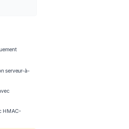
iquement
on serveur-à-
 avec
ec HMAC-