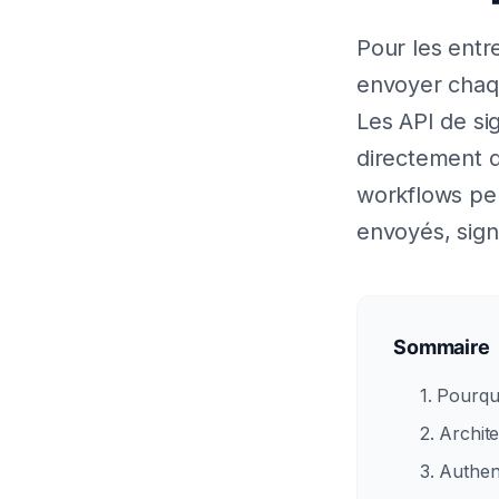
Pour les entr
envoyer chaq
Les API de si
directement 
workflows per
envoyés, sign
Sommaire
1. Pourqu
2. Archit
3. Authent