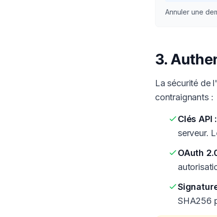
Annuler une dem
3. Authen
La sécurité de l
contraignants :
Clés API 
serveur. 
OAuth 2.0
autorisati
Signatur
SHA256 pou