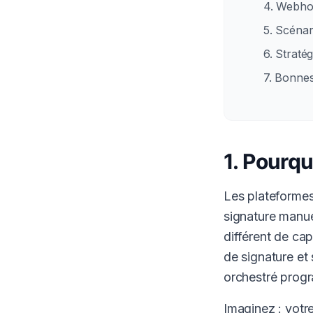
4. Webho
5. Scénar
6. Straté
7. Bonne
1. Pourqu
Les plateformes
signature manue
différent de ca
de signature et
orchestré prog
Imaginez : vot