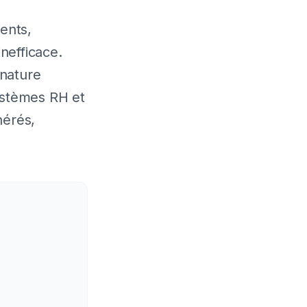
ents,
nefficace.
gnature
ystèmes RH et
nérés,