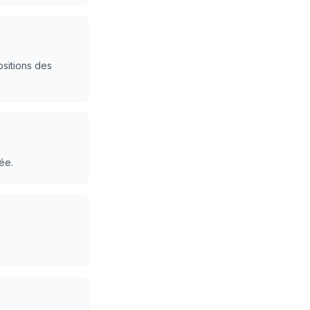
ositions des
ée.