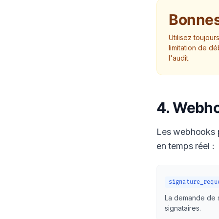
Bonnes
Utilisez toujou
limitation de d
l'audit.
4. Webho
Les webhooks pe
en temps réel :
signature_requ
La demande de s
signataires.