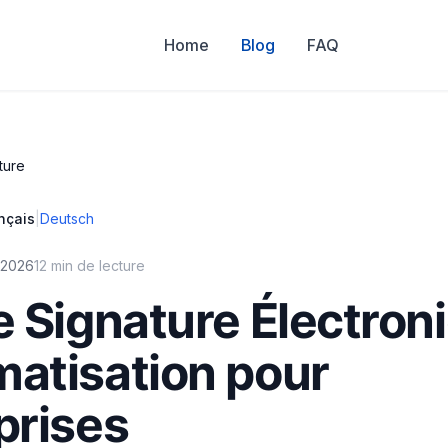
Home
Blog
FAQ
ture
nçais
|
Deutsch
 2026
12 min de lecture
e Signature Électroni
atisation pour
prises