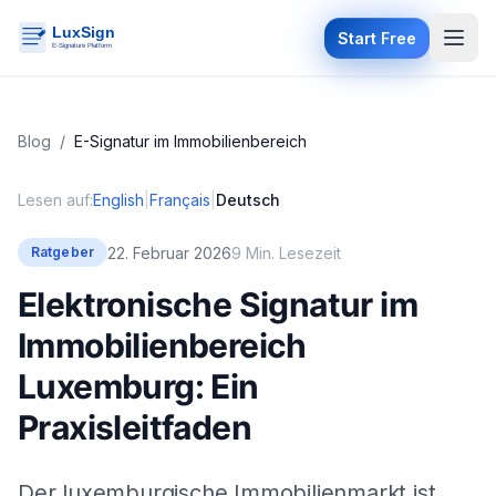
Start Free
Blog
/
E-Signatur im Immobilienbereich
Lesen auf:
English
|
Français
|
Deutsch
22. Februar 2026
9 Min. Lesezeit
Ratgeber
Elektronische Signatur im
Immobilienbereich
Luxemburg: Ein
Praxisleitfaden
Der luxemburgische Immobilienmarkt ist