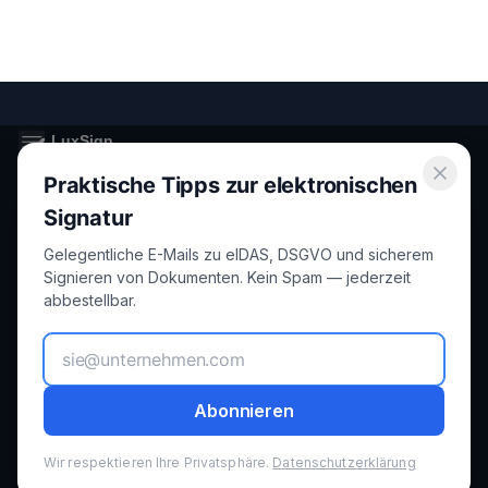
Praktische Tipps zur elektronischen
Secure electronic signatures for Luxembourg and the European
Union.
Signatur
Gelegentliche E-Mails zu eIDAS, DSGVO und sicherem
Product
Legal
Signieren von Dokumenten. Kein Spam — jederzeit
abbestellbar.
Features
Privacy
How it Works
Terms
Abonnieren
Pricing
GDPR
Wir respektieren Ihre Privatsphäre.
Datenschutzerklärung
Security
Cookies