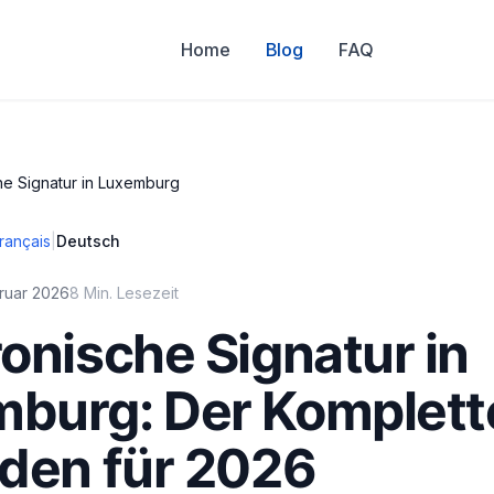
Home
Blog
FAQ
he Signatur in Luxemburg
rançais
|
Deutsch
bruar 2026
8 Min. Lesezeit
ronische Signatur in
burg: Der Komplett
aden für 2026