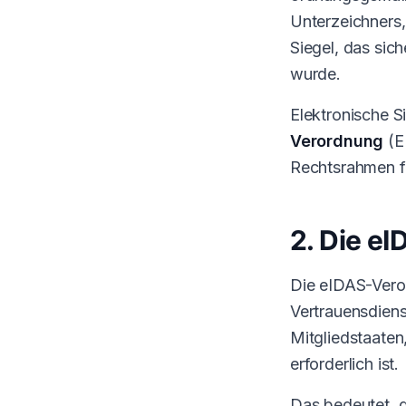
Unterzeichners,
Siegel, das sic
wurde.
Elektronische 
Verordnung
(E
Rechtsrahmen fü
2. Die e
Die eIDAS-Veror
Vertrauensdienste
Mitgliedstaaten
erforderlich ist.
Das bedeutet, da