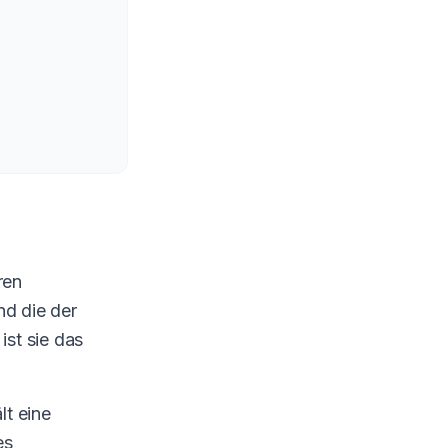
ren
nd die der
st sie das
lt eine
es