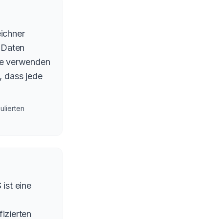
ichner
t Daten
lle verwenden
, dass jede
lierten
ist eine
fizierten