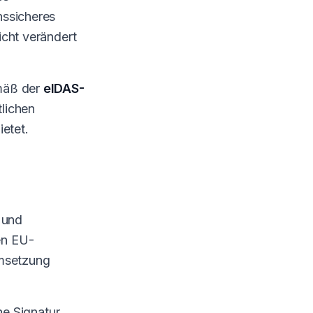
nssicheres
icht verändert
emäß der
eIDAS-
tlichen
ietet.
g
 und
len EU-
Umsetzung
he Signatur