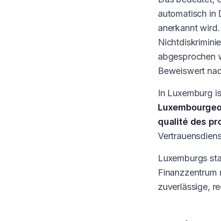
automatisch in
anerkannt wird.
Nichtdiskrimini
abgesprochen we
Beweiswert nach
In Luxemburg is
Luxembourgeois
qualité des pr
Vertrauensdiens
Luxemburgs star
Finanzzentrum 
zuverlässige, r