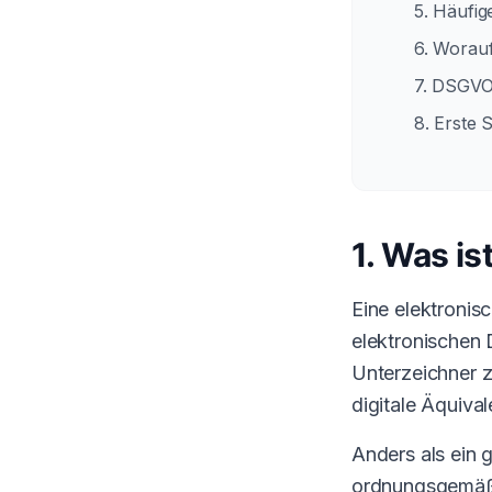
5. Häufi
6. Worauf
7. DSGVO
8. Erste S
1. Was is
Eine elektronis
elektronischen 
Unterzeichner z
digitale Äquival
Anders als ein g
ordnungsgemäße