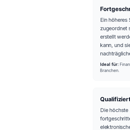
Fortgeschr
Ein höheres 
zugeordnet s
erstellt wer
kann, und si
nachträglich
Ideal für:
Finan
Branchen.
Qualifizie
Die höchste 
fortgeschritt
elektronische