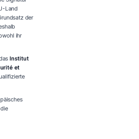
EU-Land
 Grundsatz der
deshalb
bwohl ihr
 das
Institut
urité et
alifizierte
opäisches
die