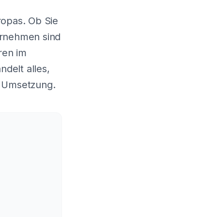
ropas. Ob Sie
ternehmen sind
ren im
delt alles,
n Umsetzung.