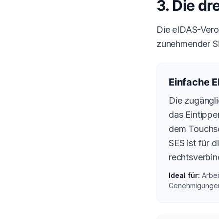
3. Die dr
Die eIDAS-Veror
zunehmender Sic
Einfache E
Die zugängli
das Eintippe
dem Touchscr
SES ist für
rechtsverbin
Ideal für:
Arbei
Genehmigungen,