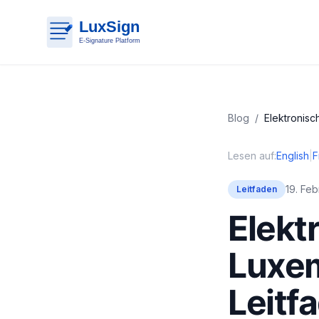
Blog
/
Elektronisc
Lesen auf:
English
|
F
19. Fe
Leitfaden
Elekt
Luxem
Leitf