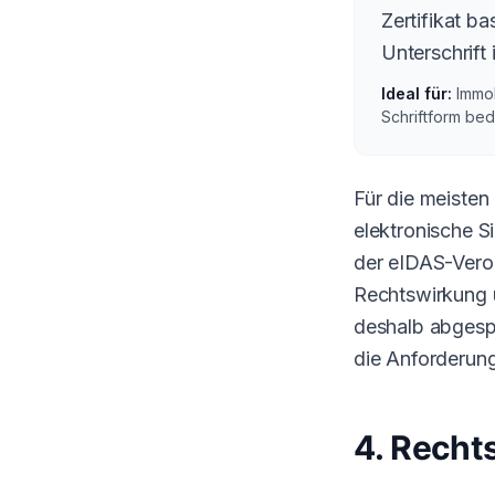
Zertifikat ba
Unterschrift 
Ideal für:
Immob
Schriftform bed
Für die meisten
elektronische S
der eIDAS-Veror
Rechtswirkung un
deshalb abgespr
die Anforderunge
4. Recht