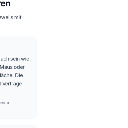
ren
eweils mit
fach sein wie
r Maus oder
läche. Die
 Verträge
terne