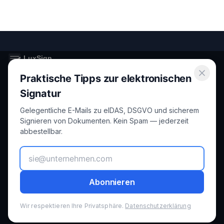
Praktische Tipps zur elektronischen
Secure electronic signatures for Luxembourg and the European
Union.
Signatur
Gelegentliche E-Mails zu eIDAS, DSGVO und sicherem
Product
Legal
Signieren von Dokumenten. Kein Spam — jederzeit
abbestellbar.
Features
Privacy
How it Works
Terms
Abonnieren
Pricing
GDPR
Wir respektieren Ihre Privatsphäre.
Datenschutzerklärung
Security
Cookies