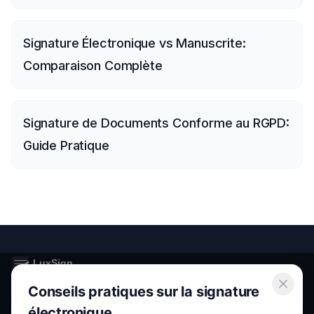
Signature Électronique vs Manuscrite:
Comparaison Complète
Signature de Documents Conforme au RGPD:
Guide Pratique
Conseils pratiques sur la signature
Secure electronic signatures for Luxembourg and the European
Union.
électronique