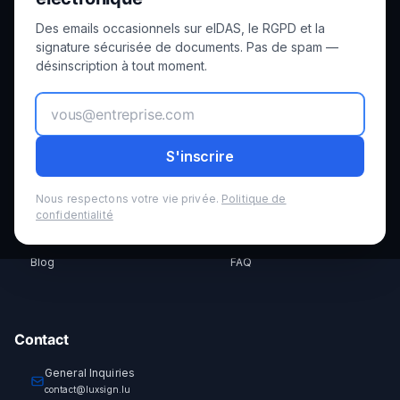
Des emails occasionnels sur eIDAS, le RGPD et la
Product
Legal
signature sécurisée de documents. Pas de spam —
désinscription à tout moment.
Features
Privacy
How it Works
Terms
S'inscrire
Pricing
GDPR
Nous respectons votre vie privée.
Politique de
confidentialité
Security
Cookies
Blog
FAQ
Contact
General Inquiries
contact@luxsign.lu