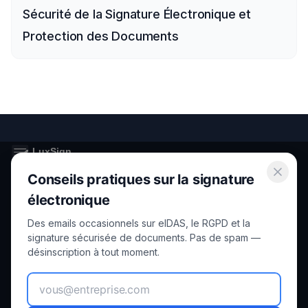
Sécurité de la Signature Électronique et
Protection des Documents
Conseils pratiques sur la signature
Secure electronic signatures for Luxembourg and the European
Union.
électronique
Des emails occasionnels sur eIDAS, le RGPD et la
Product
Legal
signature sécurisée de documents. Pas de spam —
désinscription à tout moment.
Features
Privacy
How it Works
Terms