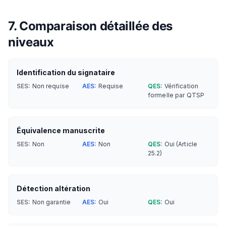
7. Comparaison détaillée des
niveaux
Identification du signataire
SES:
Non requise
AES:
Requise
QES:
Vérification
formelle par QTSP
Équivalence manuscrite
SES:
Non
AES:
Non
QES:
Oui (Article
25.2)
Détection altération
SES:
Non garantie
AES:
Oui
QES:
Oui