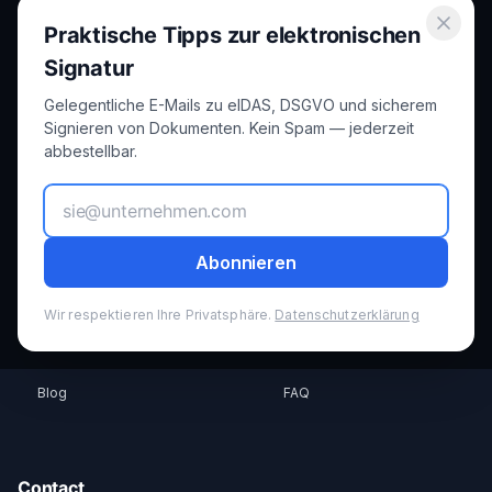
Praktische Tipps zur elektronischen
Secure electronic signatures for Luxembourg and the European
Union.
Signatur
Gelegentliche E-Mails zu eIDAS, DSGVO und sicherem
Product
Legal
Signieren von Dokumenten. Kein Spam — jederzeit
abbestellbar.
Features
Privacy
How it Works
Terms
Abonnieren
Pricing
GDPR
Wir respektieren Ihre Privatsphäre.
Datenschutzerklärung
Security
Cookies
Blog
FAQ
Contact