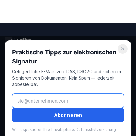
Praktische Tipps zur elektronischen
Secure electronic signatures for Luxembourg and the European
Union.
Signatur
Gelegentliche E-Mails zu eIDAS, DSGVO und sicherem
Product
Legal
Signieren von Dokumenten. Kein Spam — jederzeit
abbestellbar.
Features
Privacy
How it Works
Terms
Abonnieren
Pricing
GDPR
Wir respektieren Ihre Privatsphäre.
Datenschutzerklärung
Security
Cookies